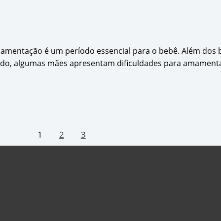
mentação é um período essencial para o bebê. Além dos b
do, algumas mães apresentam dificuldades para amamentar
1
2
3