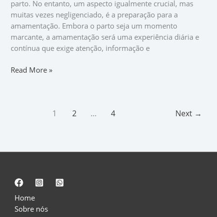
parto. No entanto, um aspecto igualmente crucial, mas
–
muitas vezes negligenciado, é a preparação para a
Não
amamentação. Embora o parto seja um momento
Apenas
marcante, a amamentação será uma experiência diária e
para
contínua que exige atenção, informação e
o
Parto
Read More »
1
2
…
4
Next
→
Home
Sobre nós