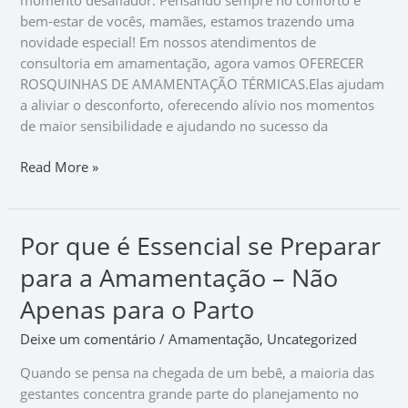
momento desafiador. Pensando sempre no conforto e
🤱🏻
bem-estar de vocês, mamães, estamos trazendo uma
novidade especial! Em nossos atendimentos de
consultoria em amamentação, agora vamos OFERECER
ROSQUINHAS DE AMAMENTAÇÃO TÉRMICAS.Elas ajudam
a aliviar o desconforto, oferecendo alívio nos momentos
de maior sensibilidade e ajudando no sucesso da
Read More »
Por que é Essencial se Preparar
Por
que
para a Amamentação – Não
é
Essencial
Apenas para o Parto
se
Deixe um comentário
/
Amamentação
,
Uncategorized
Preparar
para
Quando se pensa na chegada de um bebê, a maioria das
a
gestantes concentra grande parte do planejamento no
Amamentação