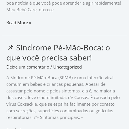
boa notícia é que você pode aprender a agir rapidamente!
Meu Bebê Care, oferece
Read More »
📌 Síndrome Pé-Mão-Boca: o
📌
Síndrome
que você precisa saber!
Pé-
Mão-
Deixe um comentário
/
Uncategorized
Boca:
A Síndrome Pé-Mão-Boca (SPMB) é uma infecção viral
o
comum em bebês e crianças pequenas. Apesar de
que
assustar pelo nome e pelos sintomas, ela é, na maioria
você
dos casos, leve e autolimitada. 👉 Causas: É causada pelo
precisa
vírus Coxsackie, que se espalha facilmente por contato
saber!
com secreções, superfícies contaminadas ou gotículas
respiratórias. 👉 Sintomas principais: •