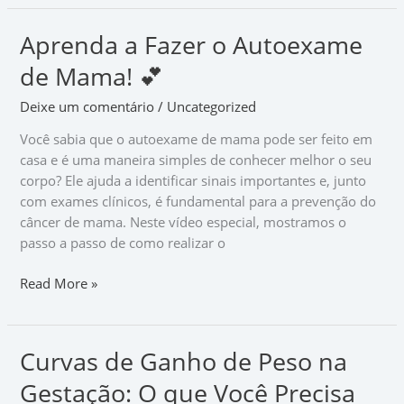
Aprenda a Fazer o Autoexame
Aprenda
a
de Mama! 💕
Fazer
o
Deixe um comentário
/
Uncategorized
Autoexame
Você sabia que o autoexame de mama pode ser feito em
de
casa e é uma maneira simples de conhecer melhor o seu
Mama!
corpo? Ele ajuda a identificar sinais importantes e, junto
💕
com exames clínicos, é fundamental para a prevenção do
câncer de mama. Neste vídeo especial, mostramos o
passo a passo de como realizar o
Read More »
Curvas de Ganho de Peso na
Curvas
de
Gestação: O que Você Precisa
Ganho