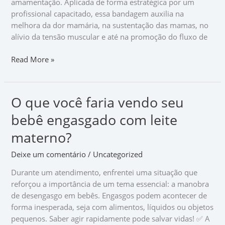
amamentação. Aplicada de forma estratégica por um
profissional capacitado, essa bandagem auxilia na
melhora da dor mamária, na sustentação das mamas, no
alívio da tensão muscular e até na promoção do fluxo de
Read More »
O que você faria vendo seu
O
que
bebê engasgado com leite
você
faria
materno?
vendo
Deixe um comentário
/
Uncategorized
seu
bebê
Durante um atendimento, enfrentei uma situação que
engasgado
reforçou a importância de um tema essencial: a manobra
com
de desengasgo em bebês. Engasgos podem acontecer de
leite
forma inesperada, seja com alimentos, líquidos ou objetos
materno?
pequenos. Saber agir rapidamente pode salvar vidas! ✅ A