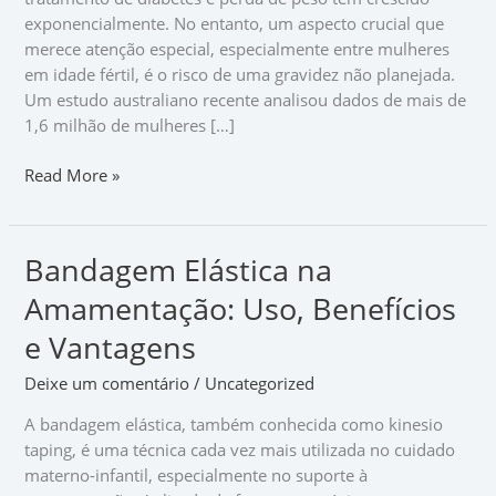
Risco
exponencialmente. No entanto, um aspecto crucial que
de
merece atenção especial, especialmente entre mulheres
Gestação
em idade fértil, é o risco de uma gravidez não planejada.
Não
Um estudo australiano recente analisou dados de mais de
Planejada
1,6 milhão de mulheres […]
Read More »
Bandagem Elástica na
Bandagem
Elástica
Amamentação: Uso, Benefícios
na
Amamentação:
e Vantagens
Uso,
Deixe um comentário
/
Uncategorized
Benefícios
e
A bandagem elástica, também conhecida como kinesio
Vantagens
taping, é uma técnica cada vez mais utilizada no cuidado
materno-infantil, especialmente no suporte à