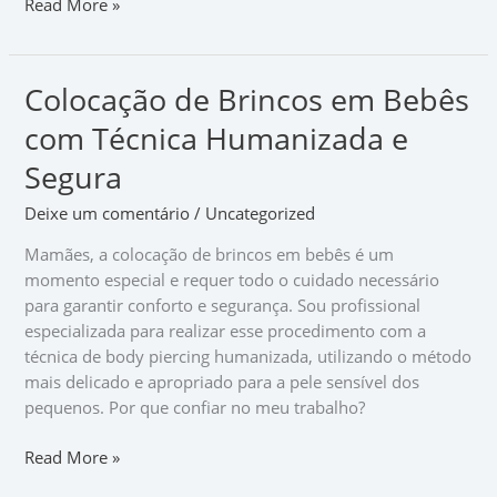
Read More »
Colocação de Brincos em Bebês
Colocação
de
com Técnica Humanizada e
Brincos
em
Segura
Bebês
Deixe um comentário
/
Uncategorized
com
Técnica
Mamães, a colocação de brincos em bebês é um
Humanizada
momento especial e requer todo o cuidado necessário
e
para garantir conforto e segurança. Sou profissional
Segura
especializada para realizar esse procedimento com a
técnica de body piercing humanizada, utilizando o método
mais delicado e apropriado para a pele sensível dos
pequenos. Por que confiar no meu trabalho?
Read More »