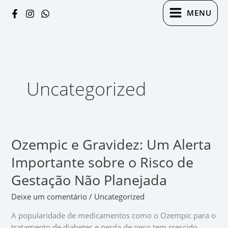
Ir
MENU
para
o
conteúdo
Uncategorized
Ozempic e Gravidez: Um Alerta
Ozempic
e
Importante sobre o Risco de
Gravidez:
Um
Gestação Não Planejada
Alerta
Deixe um comentário
/
Uncategorized
Importante
sobre
A popularidade de medicamentos como o Ozempic para o
o
tratamento de diabetes e perda de peso tem crescido