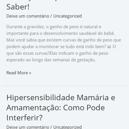
de
Saber!
Peso
Deixe um comentário
/
Uncategorized
na
Gestação:
Durante a gravidez, o ganho de peso é natural e
O
importante para o desenvolvimento saudável do bebê.
que
Mas você sabia que existem curvas de ganho de peso que
Você
podem ajudar a monitorar se tudo está indo bem? 📊 O
Precisa
que são essas curvas?Elas indicam o ganho de peso
Saber!
esperado ao longo das semanas de gestação,
Read More »
Hipersensibilidade Mamária e
Hipersensibilidade
Mamária
Amamentação: Como Pode
e
Amamentação:
Interferir?
Como
Deixe um comentário
/
Uncategorized
Pode