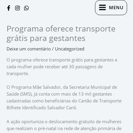
Ir
Digite
Name*
Email*
Website
MENU
para
aqui...
o
conteúdo
Programa oferece transporte
grátis para gestantes
Deixe um comentário
/
Uncategorized
O programa oferece transporte grátis para gestantes e
cada mulher pode receber até 30 passagens de
transporte.
O Programa Mãe Salvador, da Secretaria Municipal de
Saúde (SMS), já conta com mais de 13 mil gestantes
cadastradas como beneficiárias do Cartão de Transporte
Bilhete Identificado Salvador Card.
A ação oportuniza o deslocamento gratuito de mulheres
que realizam o pré-natal na rede de atenção primária de