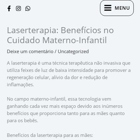
Ir
Digite
Name*
Email*
Website
Instagram
Tiktok
WhatsApp
YouTube
Facebook
MENU
para
aqui...
o
conteúdo
Laserterapia: Benefícios no
Cuidado Materno-Infantil
Deixe um comentário
/
Uncategorized
A laserterapia é uma técnica terapêutica não invasiva que
utiliza feixes de luz de baixa intensidade para promover a
regeneração celular, alívio da dor e redução de
inflamações.
No campo materno-infantil, essa tecnologia vem
ganhando cada vez mais espaço devido aos inúmeros
benefícios que proporciona tanto para as mães quanto
para os bebês.
Benefícios da laserterapia para as mães: