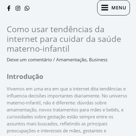
Ir
Digite
Name*
Email*
Website
MENU
para
aqui...
o
conteúdo
Como usar tendências da
internet para cuidar da saúde
materno-infantil
Deixe um comentário
/
Amamentação
,
Business
Introdução
Vivemos em uma era em que a internet dita tendências e
influencia decisões importantes diariamente. No universo
materno-infantil, não é diferente: dúvidas sobre
amamentação, novos tratamentos para mães e bebês, e
curiosidades sobre gestação estão sempre entre os
assuntos mais buscados, refletindo as principais
preocupações e interesses de mães, gestantes e