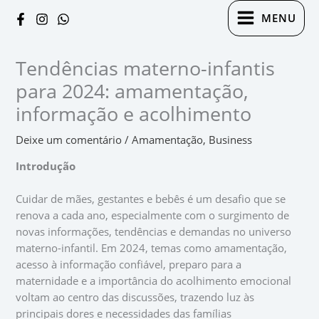
Ir
Digite
Name*
Email*
Website
MENU
para
aqui...
o
conteúdo
Tendências materno-infantis
para 2024: amamentação,
informação e acolhimento
Deixe um comentário
/
Amamentação
,
Business
Introdução
Cuidar de mães, gestantes e bebês é um desafio que se
renova a cada ano, especialmente com o surgimento de
novas informações, tendências e demandas no universo
materno-infantil. Em 2024, temas como amamentação,
acesso à informação confiável, preparo para a
maternidade e a importância do acolhimento emocional
voltam ao centro das discussões, trazendo luz às
principais dores e necessidades das famílias