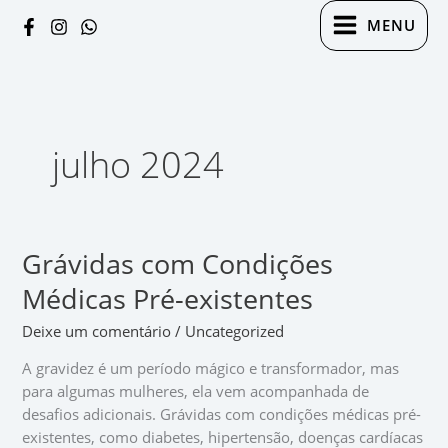
Ir
MENU
para
o
conteúdo
julho 2024
Grávidas com Condições
Grávidas
com
Médicas Pré-existentes
Condições
Médicas
Deixe um comentário
/
Uncategorized
Pré-
A gravidez é um período mágico e transformador, mas
existentes
para algumas mulheres, ela vem acompanhada de
desafios adicionais. Grávidas com condições médicas pré-
existentes, como diabetes, hipertensão, doenças cardíacas