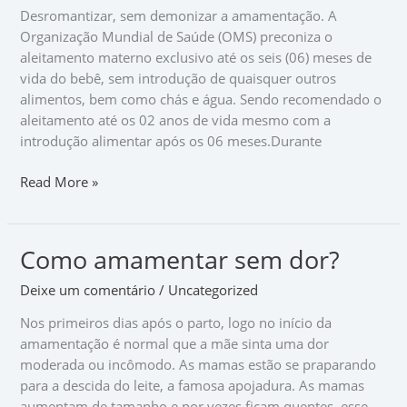
Desromantizar, sem demonizar a amamentação. A
Organização Mundial de Saúde (OMS) preconiza o
aleitamento materno exclusivo até os seis (06) meses de
vida do bebê, sem introdução de quaisquer outros
alimentos, bem como chás e água. Sendo recomendado o
aleitamento até os 02 anos de vida mesmo com a
introdução alimentar após os 06 meses.Durante
Read More »
Como amamentar sem dor?
Como
amamentar
Deixe um comentário
/
Uncategorized
sem
dor?
Nos primeiros dias após o parto, logo no início da
amamentação é normal que a mãe sinta uma dor
moderada ou incômodo. As mamas estão se praparando
para a descida do leite, a famosa apojadura. As mamas
aumentam de tamanho e por vezes ficam quentes, esse