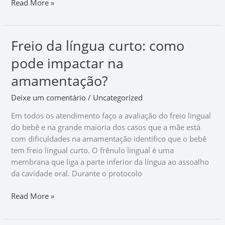
Read More »
Freio da língua curto: como
Freio
da
pode impactar na
língua
curto:
amamentação?
como
Deixe um comentário
/
Uncategorized
pode
impactar
Em todos os atendimento faço a avaliação do freio lingual
na
do bebê e na grande maioria dos casos que a mãe está
amamentação?
com dificuldades na amamentação identifico que o bebê
tem freio lingual curto. O frênulo lingual é uma
membrana que liga a parte inferior da língua ao assoalho
da cavidade oral. Durante o protocolo
Read More »