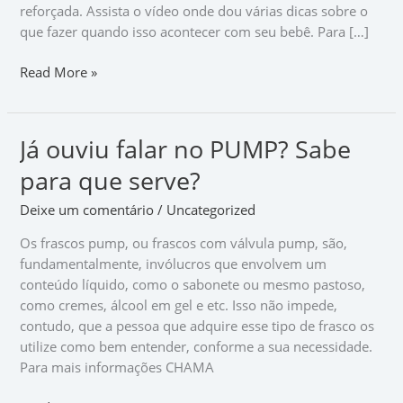
reforçada. Assista o vídeo onde dou várias dicas sobre o
significa
que fazer quando isso acontecer com seu bebê. Para […]
isso?
Read More »
Já ouviu falar no PUMP? Sabe
Já
ouviu
para que serve?
falar
no
Deixe um comentário
/
Uncategorized
PUMP?
Os frascos pump, ou frascos com válvula pump, são,
Sabe
fundamentalmente, invólucros que envolvem um
para
conteúdo líquido, como o sabonete ou mesmo pastoso,
que
como cremes, álcool em gel e etc. Isso não impede,
serve?
contudo, que a pessoa que adquire esse tipo de frasco os
utilize como bem entender, conforme a sua necessidade.
Para mais informações CHAMA