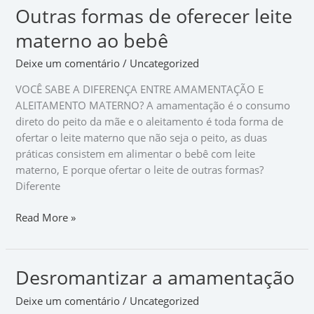
Outras formas de oferecer leite
Outras
formas
materno ao bebê
de
oferecer
Deixe um comentário
/
Uncategorized
leite
VOCÊ SABE A DIFERENÇA ENTRE AMAMENTAÇÃO E
materno
ALEITAMENTO MATERNO? A amamentação é o consumo
ao
direto do peito da mãe e o aleitamento é toda forma de
bebê
ofertar o leite materno que não seja o peito, as duas
práticas consistem em alimentar o bebê com leite
materno, E porque ofertar o leite de outras formas?
Diferente
Read More »
Desromantizar a amamentação
Desromantizar
a
Deixe um comentário
/
Uncategorized
amamentação