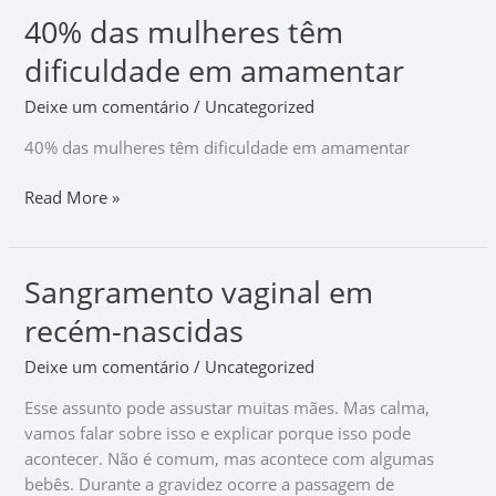
40% das mulheres têm
40%
das
dificuldade em amamentar
mulheres
têm
Deixe um comentário
/
Uncategorized
dificuldade
40% das mulheres têm dificuldade em amamentar
em
amamentar
Read More »
Sangramento vaginal em
Sangramento
vaginal
recém-nascidas
em
recém-
Deixe um comentário
/
Uncategorized
nascidas
Esse assunto pode assustar muitas mães. Mas calma,
vamos falar sobre isso e explicar porque isso pode
acontecer. Não é comum, mas acontece com algumas
bebês. Durante a gravidez ocorre a passagem de