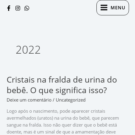
Ir
MENU
para
o
conteúdo
2022
Cristais na fralda de urina do
Cristais
na
bebê. O que significa isso?
fralda
de
Deixe um comentário
/
Uncategorized
urina
Logo após o nascimento, pode aparecer cristais
do
avermelhados (uratos) na urina do bebê, que parecem
bebê.
sangue na fralda. Isso não quer dizer que o bebê está
O
doente, mas é um sinal de que a amamentação deve
que